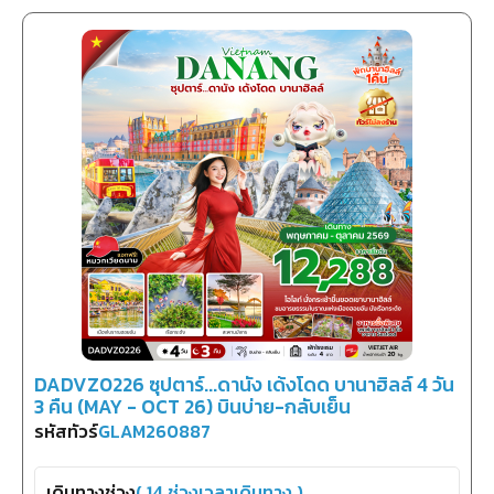
DADVZ0226 ซุปตาร์...ดานัง เด้งโดด บานาฮิลล์ 4 วัน
3 คืน (MAY - OCT 26) บินบ่าย-กลับเย็น
รหัสทัวร์
GLAM260887
เดินทางช่วง
(
14
ช่วงเวลาเดินทาง )