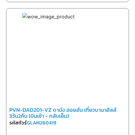
PVN-DAD201-VZ ดานัง ฮอยอัน เที่ยวบานาฮิลล์
3วัน2คืน (บินเช้า - กลับเย็น)
รหัสทัวร์
GLAM260419