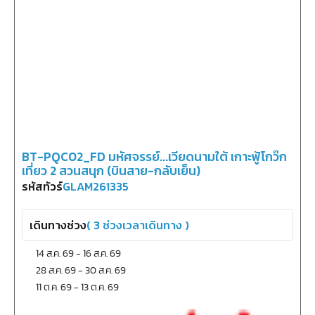
BT-PQC02_FD มหัศจรรย์...เวียดนามใต้ เกาะฟู้โกว๊ก
เที่ยว 2 สวนสนุก (บินสาย-กลับเย็น)
รหัสทัวร์
GLAM261335
เดินทางช่วง
(
3
ช่วงเวลาเดินทาง )
14 ส.ค. 69
-
16 ส.ค. 69
28 ส.ค. 69
-
30 ส.ค. 69
11 ต.ค. 69
-
13 ต.ค. 69