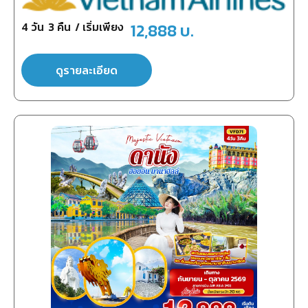
4
วัน
3
คืน
/ เริ่มเพียง
12,888
บ.
ดูรายละเอียด